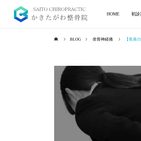
HOME
初診
BLOG
坐骨神経痛
【長泉の
当院について
起立性調節障害
三島/沼津/清水町で評判の
起立性調節障害の症状5選
整骨院｜かきたがわ整骨院
～理解と予防のために～
に通う3つの理由