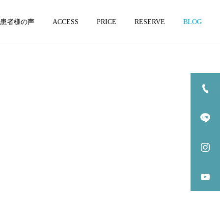
患者様の声
ACCESS
PRICE
RESERVE
BLOG
坐骨神経痛
坐骨神経痛
坐骨神経痛になりやすい方
坐骨神経痛とカイロプラク
の特徴3選
ティックの関係3選