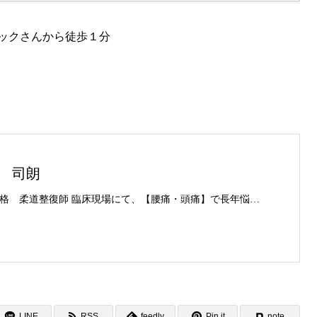
ックさんから徒歩１分
 司朗
国家資格 柔道整復師 臨床現場にて、【腰痛・頭痛】で長年悩み苦しんでいる方を、数えきれぬほど診させていただきました。 ようやく長年探し求めていた、根本療法にたどり着き、日々治療道を精進させていただいております。 全てのご縁を大切に、持てうる最善を尽くさせていただきます。
LINE
RSS
feedly
Pin it
note