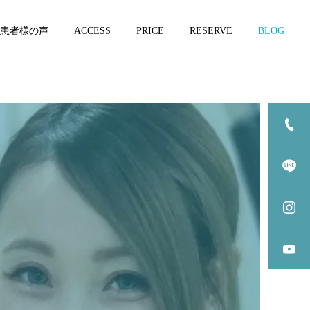
患者様の声
ACCESS
PRICE
RESERVE
BLOG
坐骨神経痛
坐骨神経痛
坐骨神経痛になりやすい方
坐骨神経痛とカイロプラク
の特徴3選
ティックの関係3選