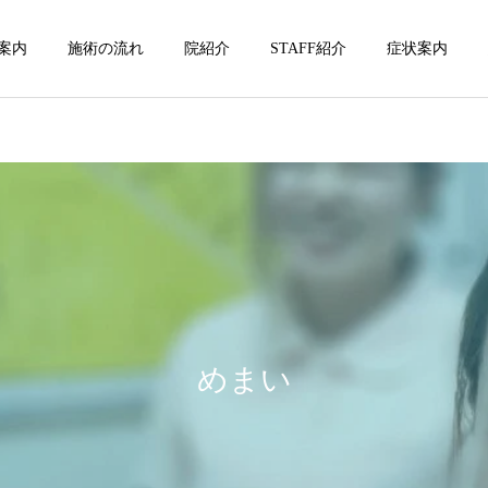
案内
施術の流れ
院紹介
STAFF紹介
症状案内
坐骨神経痛
坐骨神経痛
坐骨神経痛の本質に向き合
坐骨神経痛の痛みや痺れの
う3選
特徴3選
めまい