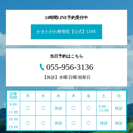
24時間LINE予約受付中
かきたがわ整骨院【公式】LINE
当日予約はこちら
055-956-3136
【休診】水曜/日曜/祝祭日
診療
月
火
水
木
金
土
日
時間
9:00
9:00 ~
~
◯
◯
休診
◯
◯
休診
13:00
11:00
16:00
~
◯
◯
休診
◯
◯
休診
休診
19:00