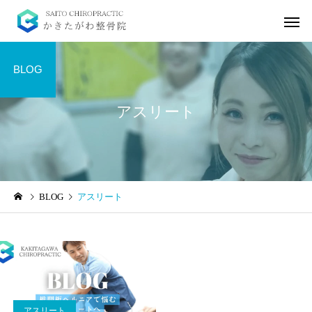
BLOG
アスリート
起立性調節障害
坐骨神経痛
BLOG
アスリート
起立性調節障害の症状5選
坐骨神経痛の本質に向
～理解と予防のために～
う3選
アスリート