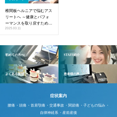
椎間板ヘルニアで悩むアス
リートへ ～健康とパフォ
ーマンスを取り戻すための
2025.03.11
アドバイス～
初めての方へ
STAFF紹介
よくある質問
患者様の声
症状案内
腰痛
頭痛
首肩顎痛
交通事故
関節痛
子どもの悩み
自律神経系
産前産後