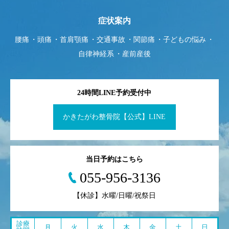
症状案内
腰痛
頭痛
首肩顎痛
交通事故
関節痛
子どもの悩み
自律神経系
産前産後
24時間LINE予約受付中
かきたがわ整骨院【公式】LINE
当日予約はこちら
055-956-3136
【休診】水曜/日曜/祝祭日
診療
月
火
水
木
金
土
日