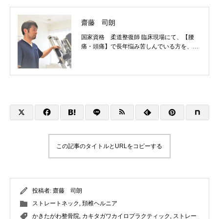
齋藤 司朗
国家資格 柔道整復師 臨床現場にて、【腰
痛・頭痛】で長年悩み苦しんでいる方を、数
えきれぬほど診させていただきました。 よう
やく長年探し求めていた、根本療法にたどり
着き、日々治療道を精進させていただいてお
ります。 全てのご縁を大切に、持てうる最善
を尽くさせていただきます。
この記事のタイトルとURLをコピーする
投稿者:
齋藤 司朗
ストレートネック
,
頚椎ヘルニア
かきたがわ整骨院
,
カキタガワカイロプラクティック
,
ストレー