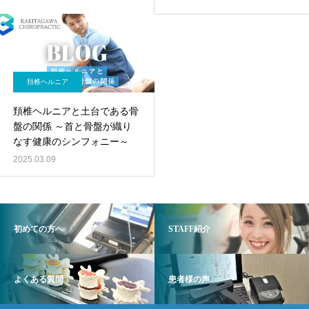
頚椎ヘルニア
頚椎ヘルニアと土台である骨
盤の関係 ～首と骨盤が織り
なす健康のシンフォニー～
2025.03.09
初めての方へ
STAFF紹介
よくある質問
患者様の声