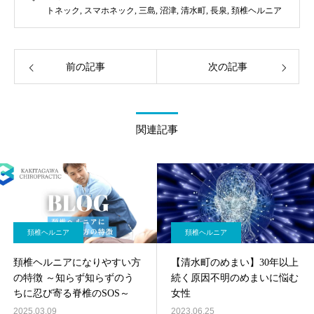
トネック
,
スマホネック
,
三島
,
沼津
,
清水町
,
長泉
,
頚椎ヘルニア
前の記事
次の記事
関連記事
頚椎ヘルニア
頚椎ヘルニア
頚椎ヘルニアになりやすい方
【清水町のめまい】30年以上
の特徴 ～知らず知らずのう
続く原因不明のめまいに悩む
ちに忍び寄る脊椎のSOS～
女性
2025.03.09
2023.06.25