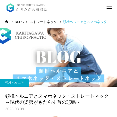
BLOG
ストレートネック
頚椎ヘルニアとスマホネック・ストレートネック ～現代の姿勢がもたらす首の悲鳴～
起立性調節障害
坐骨神経痛
起立性調節障害の症状5選
坐骨神経痛の本質に向
頚椎ヘルニア
～理解と予防のために～
う3選
頚椎ヘルニアとスマホネック・ストレートネック
～現代の姿勢がもたらす首の悲鳴～
2025.03.09