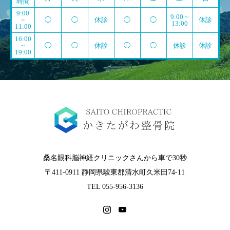
時間
9:00
9:00 ~
~
◯
◯
休診
◯
◯
休診
13:00
11:00
16:00
~
◯
◯
休診
◯
◯
休診
休診
19:00
桑名眼科脳神経クリニックさんから車で30秒
〒411-0911 静岡県駿東郡清水町久米田74-11
TEL 055-956-3136