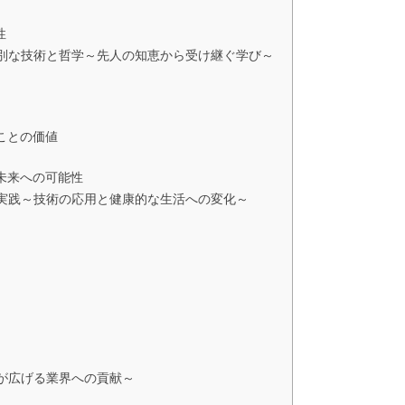
性
特別な技術と哲学～先人の知恵から受け継ぐ学び～
ことの価値
未来への可能性
の実践～技術の応用と健康的な生活への変化～
びが広げる業界への貢献～