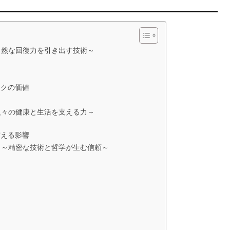
自然な回復力を引き出す技術～
ックの価値
人々の健康と生活を支える力～
与える影響
ック～精密な技術と哲学が生む信頼～