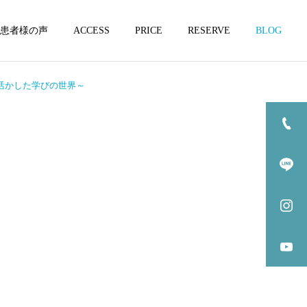
患者様の声
ACCESS
PRICE
RESERVE
BLOG
活かした学びの世界～
坐骨神経痛
坐骨神経痛
坐骨神経痛になりやすい方
坐骨神経痛とカイロプラク
の特徴3選
ティックの関係3選