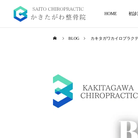
HOME
初診
BLOG
カキタガワカイロプラク
当院について
起立性調節障害
三島/沼津/清水町で評判の
起立性調節障害の症状5選
整骨院｜かきたがわ整骨院
～理解と予防のために～
に通う3つの理由