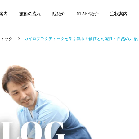
案内
施術の流れ
院紹介
STAFF紹介
症状案内
ティック
カイロプラクティックを学ぶ無限の価値と可能性～自然の力を
坐骨神経痛
坐骨神経痛
坐骨神経痛の本質に向き合
坐骨神経痛の痛みや痺れの
う3選
特徴3選