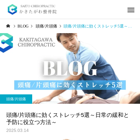
BLOG
頭痛/片頭痛
頭痛/片頭痛に効くストレッチ5選～日常の緩和と予防に役立つ方法～
起立性調節障害
坐骨神経痛
起立性調節障害の症状5選
坐骨神経痛の本質に向
頭痛/片頭痛
～理解と予防のために～
う3選
頭痛/片頭痛に効くストレッチ5選～日常の緩和と
予防に役立つ方法～
2025.03.14