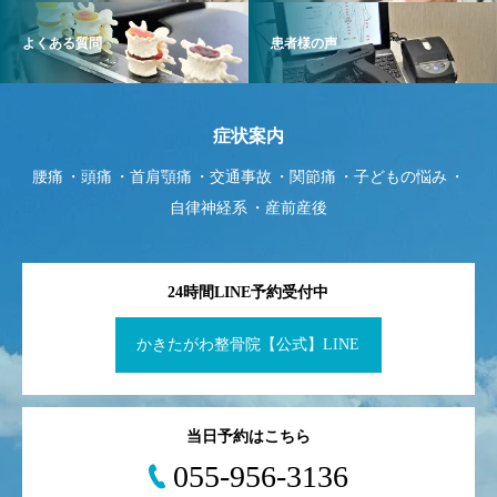
よくある質問
患者様の声
症状案内
腰痛
頭痛
首肩顎痛
交通事故
関節痛
子どもの悩み
自律神経系
産前産後
24時間LINE予約受付中
かきたがわ整骨院【公式】LINE
当日予約はこちら
055-956-3136