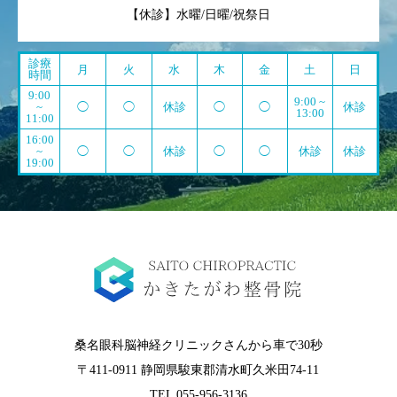
【休診】水曜/日曜/祝祭日
診療
月
火
水
木
金
土
日
時間
9:00
9:00 ~
~
◯
◯
休診
◯
◯
休診
13:00
11:00
16:00
~
◯
◯
休診
◯
◯
休診
休診
19:00
桑名眼科脳神経クリニックさんから車で30秒
〒411-0911 静岡県駿東郡清水町久米田74-11
TEL 055-956-3136