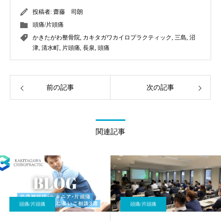
投稿者:
齋藤 司朗
頭痛/片頭痛
かきたがわ整骨院
,
カキタガワカイロプラクティック
,
三島
,
沼
津
,
清水町
,
片頭痛
,
長泉
,
頭痛
前の記事
次の記事
関連記事
頭痛/片頭痛
頭痛/片頭痛