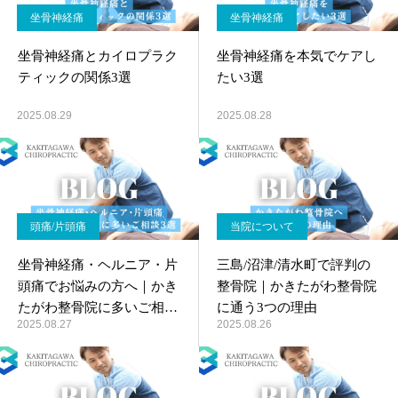
坐骨神経痛
坐骨神経痛
坐骨神経痛とカイロプラク
坐骨神経痛を本気でケアし
ティックの関係3選
たい3選
2025.08.29
2025.08.28
頭痛/片頭痛
当院について
坐骨神経痛・ヘルニア・片
三島/沼津/清水町で評判の
頭痛でお悩みの方へ｜かき
整骨院｜かきたがわ整骨院
たがわ整骨院に多いご相談
に通う3つの理由
2025.08.27
2025.08.26
3選