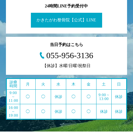
24時間LINE予約受付中
かきたがわ整骨院【公式】LINE
当日予約はこちら
055-956-3136
【休診】水曜/日曜/祝祭日
診療
月
火
水
木
金
土
日
時間
9:00
9:00 ~
~
◯
◯
休診
◯
◯
休診
13:00
11:00
16:00
~
◯
◯
休診
◯
◯
休診
休診
19:00