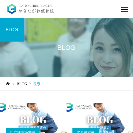
BLOG
BLOG
起立性調節障害
坐骨神経痛
BLOG
長泉
起立性調節障害の症状5選
坐骨神経痛の本質に向
～理解と予防のために～
う3選
起立性調節障害
坐骨神経痛