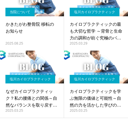
当院について
塩川カイロプラクティック
かきたがわ整骨院 移転の
カイロプラクティックの最
お知らせ
も大切な哲学 ～背骨と生命
力の調和が紡ぐ究極のバラ
2025.08.25
2025.03.29
ンス～
塩川カイロプラクティック
塩川カイロプラクティック
なぜカイロプラクティッ
カイロプラクティックを学
ク？私の腰痛との関係～自
ぶ無限の価値と可能性～自
然なバランスを取り戻す技
然の力を活かした学びの世
2025.03.25
2025.03.25
術～
界～