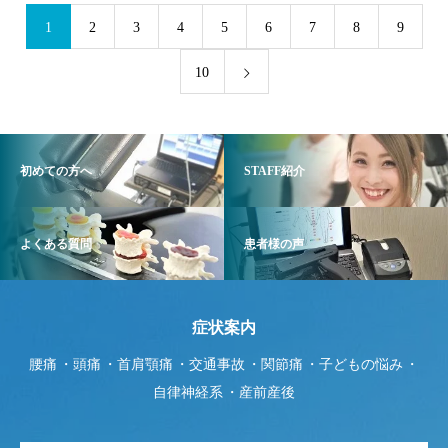
1
2
3
4
5
6
7
8
9
10
初めての方へ
STAFF紹介
よくある質問
患者様の声
症状案内
腰痛
頭痛
首肩顎痛
交通事故
関節痛
子どもの悩み
自律神経系
産前産後